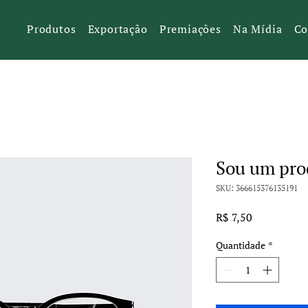
Produtos
Exportação
Premiações
Na Mídia
Co
Sou um pro
SKU: 366615376135191
Preço
R$ 7,50
Quantidade
*