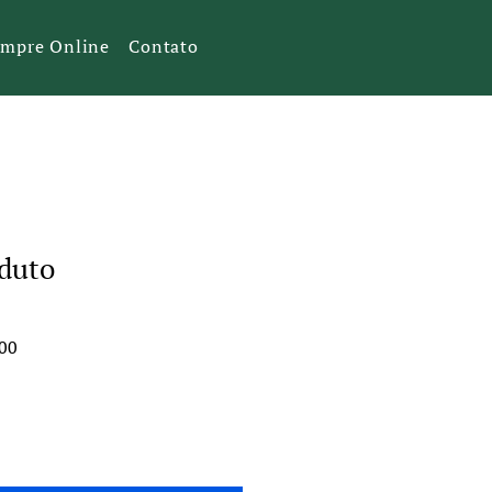
mpre Online
Contato
duto
Preço
00
promocional