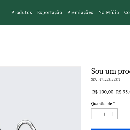
Produtos
Exportação
Premiações
Na Mídia
Co
Sou um pro
SKU: 671253175371
Preço
 R$ 100,00 
R$ 95,
normal
Quantidade
*